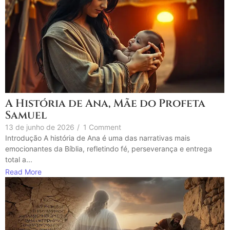
A História de Ana, Mãe do Profeta
Samuel
13 de junho de 2026
/
1 Comment
Introdução A história de Ana é uma das narrativas mais
emocionantes da Bíblia, refletindo fé, perseverança e entrega
total a...
Read More