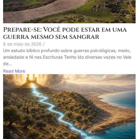
Prepare-se: Você pode estar em uma
guerra mesmo sem sangrar
8 de maio de 2026
/
Um estudo bíblico profundo sobre guerras psicológicas, medo,
ansiedade e fé nas Escrituras Tenho ido diversas vezes no Vale
de...
Read More