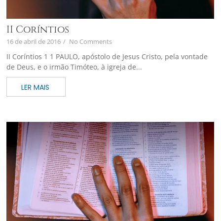
II Coríntios
16 de abril de 2016
/
No Comments
II Coríntios 1 1 PAULO, apóstolo de Jesus Cristo, pela vontade
de Deus, e o irmão Timóteo, à igreja de...