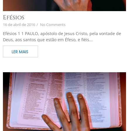
Efésios
16 de abril de 2016
/
No Comments
Efésios 1 1 PAULO, apóstolo de Jesus Cristo, pela vontade de
Deus, aos santos que estão em Éfeso, e fiéis...