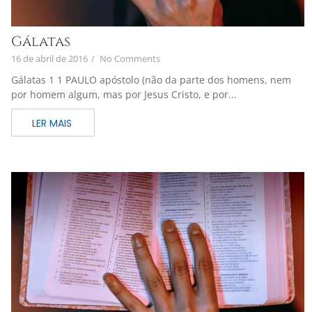
Gálatas
16 de abril de 2016
/
No Comments
Gálatas 1 1 PAULO apóstolo (não da parte dos homens, nem
por homem algum, mas por Jesus Cristo, e por...