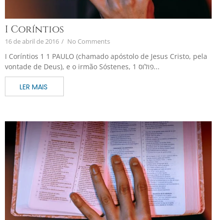
I Coríntios
16 de abril de 2016
/
No Comments
I Coríntios 1 1 PAULO (chamado apóstolo de Jesus Cristo, pela
vontade de Deus), e o irmão Sóstenes, 1 פולוס...