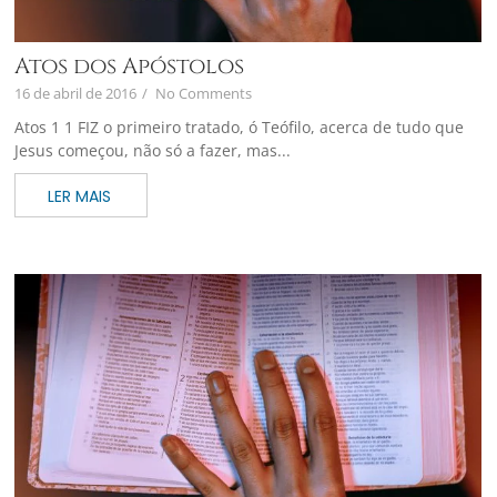
Atos dos Apóstolos
16 de abril de 2016
/
No Comments
Atos 1 1 FIZ o primeiro tratado, ó Teófilo, acerca de tudo que
Jesus começou, não só a fazer, mas...