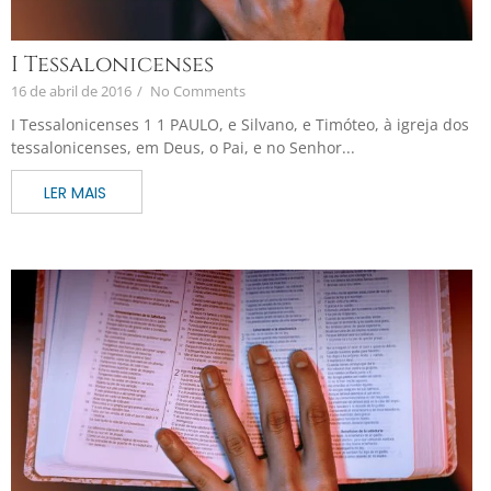
I Tessalonicenses
16 de abril de 2016
/
No Comments
I Tessalonicenses 1 1 PAULO, e Silvano, e Timóteo, à igreja dos
tessalonicenses, em Deus, o Pai, e no Senhor...