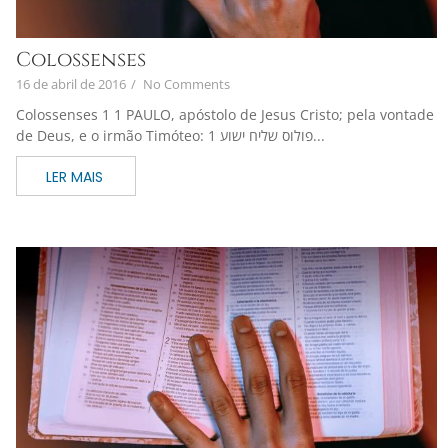
Colossenses
16 de abril de 2016
/
No Comments
Colossenses 1 1 PAULO, apóstolo de Jesus Cristo; pela vontade
de Deus, e o irmão Timóteo: 1 פולוס שליח ישוע...