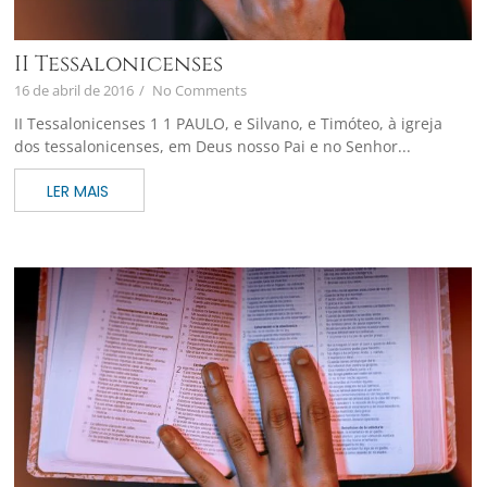
II Tessalonicenses
16 de abril de 2016
/
No Comments
II Tessalonicenses 1 1 PAULO, e Silvano, e Timóteo, à igreja
dos tessalonicenses, em Deus nosso Pai e no Senhor...