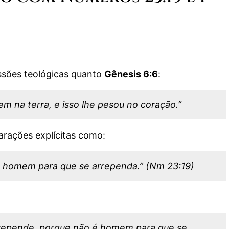
ssões teológicas quanto
Gênesis 6:6
:
m na terra, e isso lhe pesou no coração.”
larações explícitas como:
o homem para que se arrependa.” (Nm 23:19)
rrepende, porque não é homem para que se