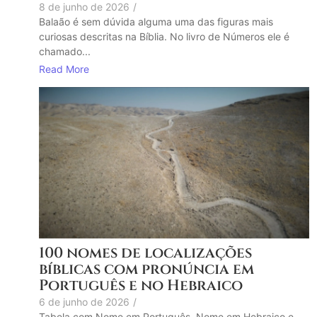
8 de junho de 2026
/
Balaão é sem dúvida alguma uma das figuras mais
curiosas descritas na Bíblia. No livro de Números ele é
chamado...
Read More
100 nomes de localizações
bíblicas com pronúncia em
Português e no Hebraico
6 de junho de 2026
/
Tabela com Nome em Português, Nome em Hebraico e