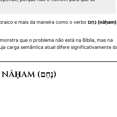
ebraico e mais da maneira como o verbo
נָחַם (nāḥam)
emonstra que o problema não está na Bíblia, mas na
a carga semântica atual difere significativamente d
1. ANÁLISE FILOLÓGICA DE NĀḤAM (נָחַם)