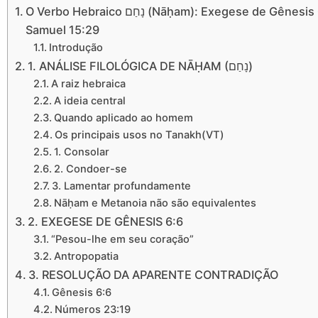
O Verbo Hebraico נָחַם (Nāḥam): Exegese de Gênesis 6:6 e a Aparente Contradição com Números 23:19 e 1
Samuel 15:29
Introdução
1. ANÁLISE FILOLÓGICA DE NĀḤAM (נָחַם)
A raiz hebraica
A ideia central
Quando aplicado ao homem
Os principais usos no Tanakh(VT)
1. Consolar
2. Condoer-se
3. Lamentar profundamente
Nāḥam e Metanoia não são equivalentes
2. EXEGESE DE GÊNESIS 6:6
“Pesou-lhe em seu coração”
Antropopatia
3. RESOLUÇÃO DA APARENTE CONTRADIÇÃO
Gênesis 6:6
Números 23:19