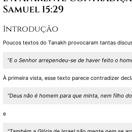
Samuel 15:29
Introdução
Poucos textos do Tanakh provocaram tantas discu
“E o Senhor arrependeu-se de haver feito o home
À primeira vista, esse texto parece contradizer dec
“Deus não é homem para que minta, nem filho d
e
“Também a Glória de Israel não mente nem se a