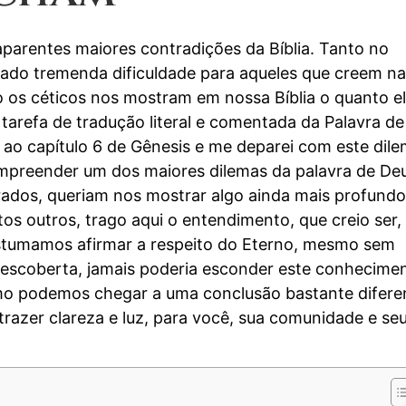
parentes maiores contradições da Bíblia. Tanto no
sado tremenda dificuldade para aqueles que creem na
do os céticos nos mostram em nossa Bíblia o quanto e
arefa de tradução literal e comentada da Palavra de
 ao capítulo 6 de Gênesis e me deparei com este dile
ompreender um dos maiores dilemas da palavra de De
rados, queriam nos mostrar algo ainda mais profundo
s outros, trago aqui o entendimento, que creio ser,
ostumamos afirmar a respeito do Eterno, mesmo sem
 descoberta, jamais poderia esconder este conhecime
omo podemos chegar a uma conclusão bastante difere
razer clareza e luz, para você, sua comunidade e se