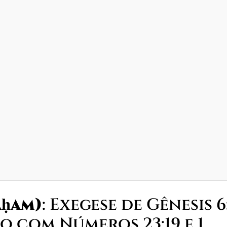
 (Nāḥam)
: Exegese de Gênesis 6
o com Números 23:19 e 1