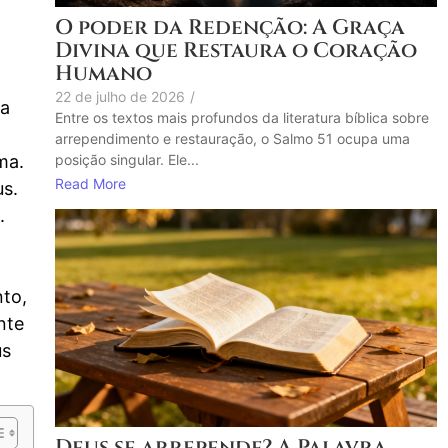
O poder da Redenção: A Graça
Divina que Restaura o Coração
Humano
22 de julho de 2026
/
la
Entre os textos mais profundos da literatura bíblica sobre
arrependimento e restauração, o Salmo 51 ocupa uma
posição singular. Ele...
ma.
Read More
us.
.
nto,
nte
us
Deus se arrepende? A Palavra