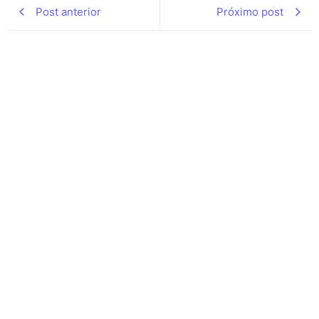
Post anterior
Próximo post
O poder da Redenção: A Graça
Divina que Restaura o Coração
Humano
22 de julho de 2026
/
Entre os textos mais profundos da literatura bíblica sobre
arrependimento e restauração, o Salmo 51 ocupa uma posição