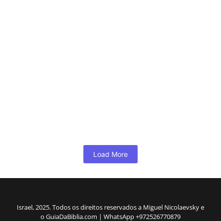
Tel Dor: Entre a promessa e a
concessão, um alerta espiritual
5 de maio de 2026
/
Tel Dor surge nas Escrituras não apenas como um ponto
geográfico, mas como um símbolo espiritual recorrente:o perigo
de conviver...
Read More
Load More
Israel, 2025. Todos os direitos reservados a Miguel Nicolaevsky e
o GuiaDaBiblia.com | WhatsApp +972526770879