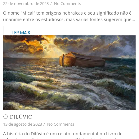
22 de novembro de 2023
/
No Comments
O nome “Mical” tem origens hebraicas e seu significado não é
unânime entre os estudiosos, mas várias fontes sugerem que...
O dilúvio
13 de agosto de 2023
/
No Comments
A história do Dilúvio é um relato fundamental no Livro de