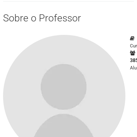
Sobre o Professor
Cu
38
Al