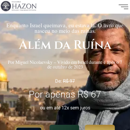
Enquanto Israel queimava, eu estava lá. O livro que
nasceu no meio das ruínas.
Além da Ruína
Por Miguel Nicolaevsky – Vivido em Israel durante e após o 7
de outubro de 2023
De:
R$ 97
Por apenas R$ 67
ou em até 12x sem juros