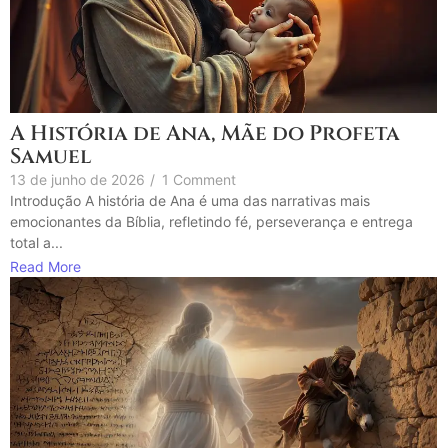
A História de Ana, Mãe do Profeta
Samuel
13 de junho de 2026
/
1 Comment
Introdução A história de Ana é uma das narrativas mais
emocionantes da Bíblia, refletindo fé, perseverança e entrega
total a...
Read More