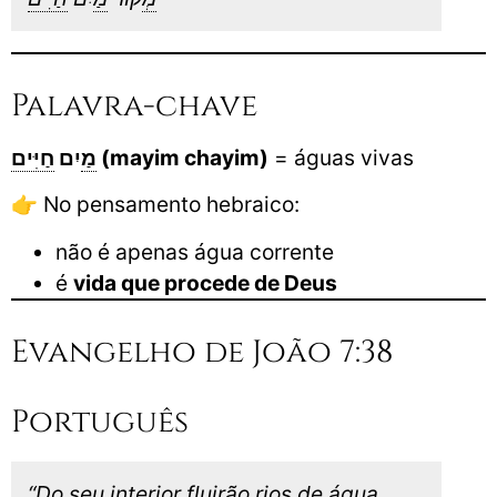
Palavra-chave
חַיִּים
ַיִם
מ
(mayim chayim)
= águas vivas
👉 No pensamento hebraico:
não é apenas água corrente
é
vida que procede de Deus
Evangelho de João 7:38
Português
“Do seu interior fluirão rios de água