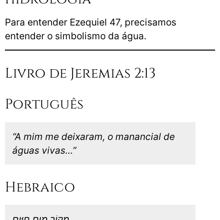
Para entender Ezequiel 47, precisamos
entender o simbolismo da água.
Livro de Jeremias 2:13
Português
“A mim me deixaram, o manancial de
águas vivas…”
Hebraico
מ
ְקוֹר
מ
ַיִם
חַיִּים