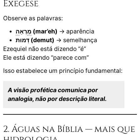
Exegese
Observe as palavras:
ה
ַרְאֵ
מ
(mar’eh)
→ aparência
דְּמוּת (demut)
→ semelhança
Ezequiel não está dizendo “é”
Ele está dizendo “parece com”
Isso estabelece um princípio fundamental:
A visão profética comunica por
analogia, não por descrição literal.
2. Águas na Bíblia — mais que
hidrologia