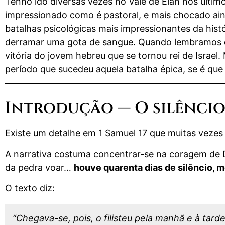
Tenho ido diversas vezes no Vale de Elah nos último
impressionado como é pastoral, e mais chocado ain
batalhas psicológicas mais impressionantes da his
derramar uma gota de sangue. Quando lembramos da
vitória do jovem hebreu que se tornou rei de Israel
período que sucedeu aquela batalha épica, se é q
Introdução — O silêncio
Existe um detalhe em 1 Samuel 17 que muitas vezes
A narrativa costuma concentrar-se na coragem de D
da pedra voar…
houve quarenta dias de silêncio, me
O texto diz:
“Chegava-se, pois, o filisteu pela manhã e à tard