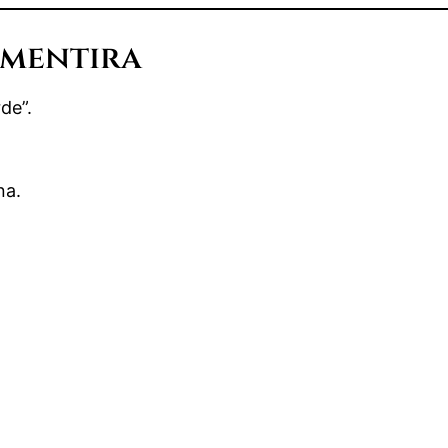
 mentira
de”.
na.