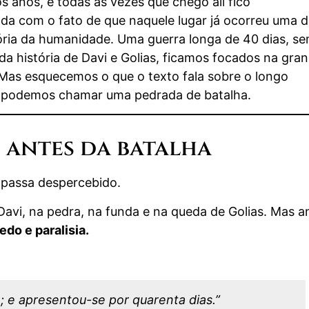
s anos, e todas as vezes que chego ali fico
da com o fato de que naquele lugar já ocorreu uma 
tória da humanidade. Uma guerra longa de 40 dias, s
 história de Davi e Golias, ficamos focados na gra
. Mas esquecemos o que o texto fala sobre o longo
ue podemos chamar uma pedrada de batalha.
 antes da batalha
 passa despercebido.
avi, na pedra, na funda e na queda de Golias. Mas a
do e paralisia.
e; e apresentou-se por quarenta dias.”