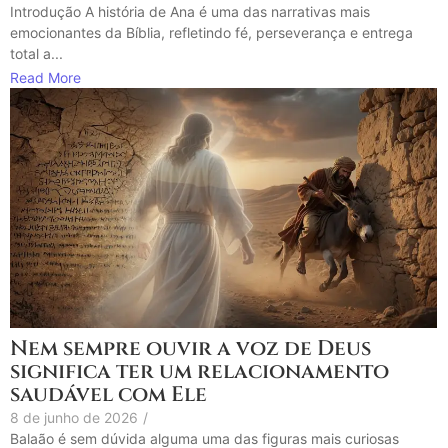
Introdução A história de Ana é uma das narrativas mais
emocionantes da Bíblia, refletindo fé, perseverança e entrega
total a...
Read More
Nem sempre ouvir a voz de Deus
significa ter um relacionamento
saudável com Ele
8 de junho de 2026
/
Balaão é sem dúvida alguma uma das figuras mais curiosas