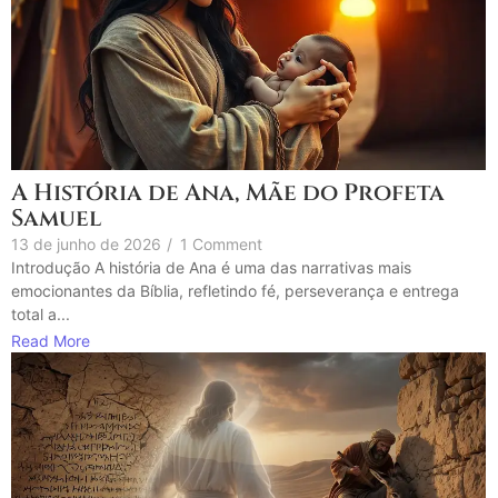
A História de Ana, Mãe do Profeta
Samuel
13 de junho de 2026
/
1 Comment
Introdução A história de Ana é uma das narrativas mais
emocionantes da Bíblia, refletindo fé, perseverança e entrega
total a...
Read More