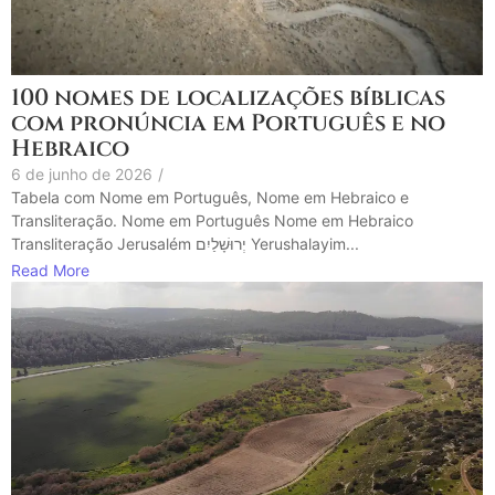
100 nomes de localizações bíblicas
com pronúncia em Português e no
Hebraico
6 de junho de 2026
/
Tabela com Nome em Português, Nome em Hebraico e
Transliteração. Nome em Português Nome em Hebraico
Transliteração Jerusalém יְרוּשָׁלַיִם Yerushalayim...
Read More