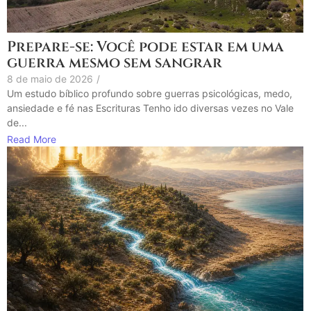
Prepare-se: Você pode estar em uma
guerra mesmo sem sangrar
8 de maio de 2026
/
Um estudo bíblico profundo sobre guerras psicológicas, medo,
ansiedade e fé nas Escrituras Tenho ido diversas vezes no Vale
de...
Read More