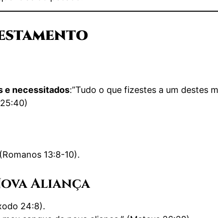
Testamento
s e necessitados
:”Tudo o que fizestes a um destes 
 25:40)
(Romanos 13:8-10).
ova Aliança
xodo 24:8).