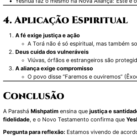
Yeshua faz o mesmo na Nova Aliança:”Este é o
4. Aplicação Espiritual
A fé exige justiça e ação
A Torá não é só espiritual, mas também so
Deus cuida dos vulneráveis
Viúvas, órfãos e estrangeiros são protegi
A aliança exige compromisso
O povo disse “Faremos e ouviremos” (Êxo
Conclusão
A Parashá
Mishpatim
ensina que
justiça e santida
fidelidade
, e o Novo Testamento confirma que
Yes
Pergunta para reflexão:
Estamos vivendo de acordo 