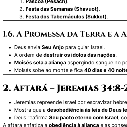
Páscoa (Pesach)
.
Festa das Semanas (Shavuot)
.
Festa dos Tabernáculos (Sukkot)
.
1.6. A Promessa da Terra e a A
Deus envia
Seu Anjo
para guiar Israel.
A ordem de
destruir os ídolos das nações
.
Moisés sela a aliança
aspergindo sangue no p
Moisés sobe ao monte e fica
40 dias e 40 noit
2. Aftará – Jeremias 34:8-
Jeremias repreende Israel por escravizar hebre
Mostra que a
desobediência às leis de Deus l
Deus reafirma
Seu pacto eterno com Israel
, c
A aftará enfatiza a
obediência à aliança
e as conse