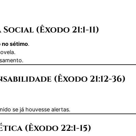
a Social (Êxodo 21:1-11)
o no sétimo
.
sovela.
asamento.
onsabilidade (Êxodo 21:12-36)
ido se já houvesse alertas.
Ética (Êxodo 22:1-15)