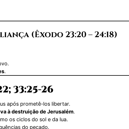
liança (Êxodo 23:20 – 24:18)
ovo.
es
.
22; 33:25-26
us após prometê-los libertar.
eva à destruição de Jerusalém
.
omo os ciclos do sol e da lua.
quências do pecado.