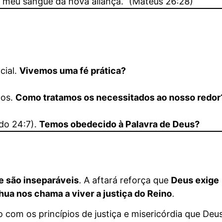
 meu sangue da nova aliança.” (Mateus 26:28)
cial.
Vivemos uma fé prática?
dos.
Como tratamos os necessitados ao nosso redor
do 24:7).
Temos obedecido à Palavra de Deus?
de são inseparáveis
. A aftará reforça que
Deus exige
hua nos chama a viver a justiça do Reino
.
com os princípios de justiça e misericórdia que Deu