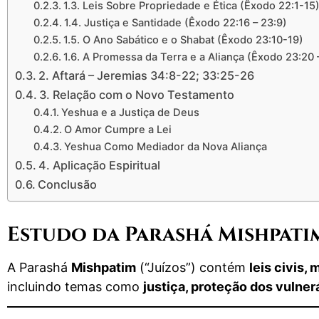
1.3. Leis Sobre Propriedade e Ética (Êxodo 22:1-15
1.4. Justiça e Santidade (Êxodo 22:16 – 23:9)
1.5. O Ano Sabático e o Shabat (Êxodo 23:10-19)
1.6. A Promessa da Terra e a Aliança (Êxodo 23:20 
2. Aftará – Jeremias 34:8-22; 33:25-26
3. Relação com o Novo Testamento
Yeshua e a Justiça de Deus
O Amor Cumpre a Lei
Yeshua Como Mediador da Nova Aliança
4. Aplicação Espiritual
Conclusão
Estudo da Parashá Mishpatim 
A Parashá
Mishpatim
(“Juízos”) contém
leis civis, 
incluindo temas como
justiça, proteção dos vulnerá