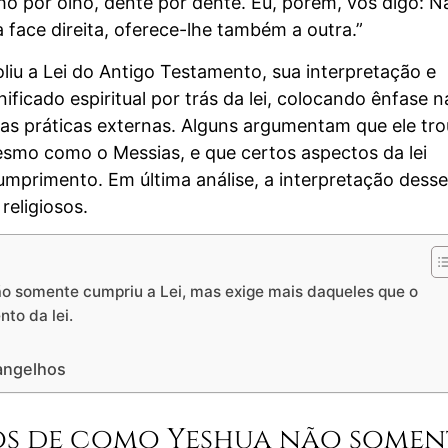
Olho por olho, dente por dente. Eu, porém, vos digo: N
a face direita, oferece-lhe também a outra.”
iu a Lei do Antigo Testamento, sua interpretação e
cado espiritual por trás da lei, colocando ênfase n
as práticas externas. Alguns argumentam que ele tr
esmo como o Messias, e que certos aspectos da lei
 cumprimento. Em última análise, a interpretação desse
religiosos.
 somente cumpriu a Lei, mas exige mais daqueles que o
to da lei.
angelhos
os de como Yeshua não somen