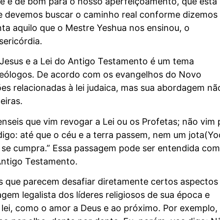
que é de bom para o nosso aperfeiçoamento, que está
 que devemos buscar o caminho real conforme dizemos
ta aquilo que o Mestre Yeshua nos ensinou, o
sericórdia.
 Jesus e a Lei do Antigo Testamento é um tema
 teólogos. De acordo com os evangelhos do Novo
s relacionadas à lei judaica, mas sua abordagem nã
eiras.
nseis que vim revogar a Lei ou os Profetas; não vim 
igo: até que o céu e a terra passem, nem um jota(Yo
udo se cumpra.” Essa passagem pode ser entendida co
Antigo Testamento.
 que parecem desafiar diretamente certos aspectos
gem legalista dos líderes religiosos de sua época e
a lei, como o amor a Deus e ao próximo. Por exemplo,