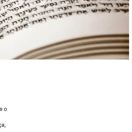
e o
ça,