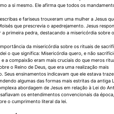
omo a si mesmo. Ele afirma que todos os mandament
escribas e fariseus trouxeram uma mulher a Jesus qu
e Moisés que prescrevia o apedrejamento. Jesus respo
 a primeira pedra, destacando a misericórdia sobre 
mportância da misericórdia sobre os rituais de sacrifí
ei o que significa: Misericórdia quero, e não sacrifíci
ão e a compaixão eram mais cruciais do que meros ritua
bre o Reino de Deus, que era uma realização mais
. Seus ensinamentos indicavam que ele estava traz
endendo algumas das formas mais estritas da antiga L
complexa abordagem de Jesus em relação à Lei do An
esafiavam os entendimentos convencionais da época
re o cumprimento literal da lei.