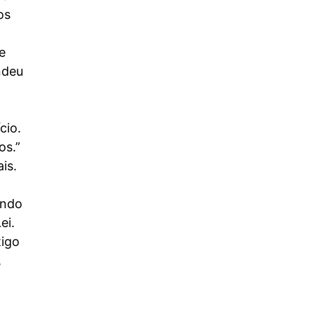
chamado...
os
Read More
e
ndeu
o
cio.
os.”
is.
100 nomes de localizações
endo
bíblicas com pronúncia em
ei.
Português e no Hebraico
tigo
6 de junho de 2026
/
,
Tabela com Nome em Português, Nome em Hebraico e
Transliteração. Nome em Português Nome em Hebraico
Transliteração Jerusalém יְרוּשָׁלַיִם Yerushalayim...
Read More