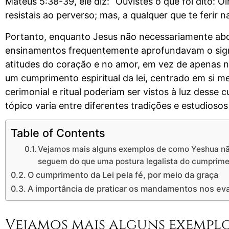
Mateus 5:38-39, ele diz: “Ouvistes o que foi dito: 
resistais ao perverso; mas, a qualquer que te ferir n
Portanto, enquanto Jesus não necessariamente abol
ensinamentos frequentemente aprofundavam o signifi
atitudes do coração e no amor, em vez de apenas n
um cumprimento espiritual da lei, centrado em si m
cerimonial e ritual poderiam ser vistos à luz desse
tópico varia entre diferentes tradições e estudiosos 
Table of Contents
Vejamos mais alguns exemplos de como Yeshua não
seguem do que uma postura legalista do cumprimen
O cumprimento da Lei pela fé, por meio da graça
A importância de praticar os mandamentos nos ev
Vejamos mais alguns exempl