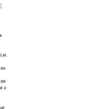
e
Introdução A história de Ana é uma das narrativas mais
emocionantes da Bíblia, refletindo fé, perseverança e
entrega total a...
Read More
a
Lei.
tes
Nem sempre ouvir a voz de Deus
 de
significa ter um relacionamento
é o
saudável com Ele
8 de junho de 2026
/
Balaão é sem dúvida alguma uma das figuras mais
curiosas descritas na Bíblia. No livro de Números ele é
mar