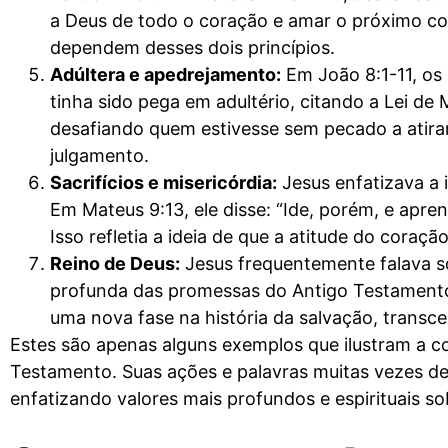
a Deus de todo o coração e amar o próximo c
dependem desses dois princípios.
Adúltera e apedrejamento:
Em João 8:1-11, os 
tinha sido pega em adultério, citando a Lei d
desafiando quem estivesse sem pecado a atirar
julgamento.
Sacrifícios e misericórdia:
Jesus enfatizava a i
Em Mateus 9:13, ele disse: “Ide, porém, e aprend
Isso refletia a ideia de que a atitude do coraç
Reino de Deus:
Jesus frequentemente falava so
profunda das promessas do Antigo Testamento
uma nova fase na história da salvação, transc
Estes são apenas alguns exemplos que ilustram a 
Testamento. Suas ações e palavras muitas vezes d
enfatizando valores mais profundos e espirituais sob