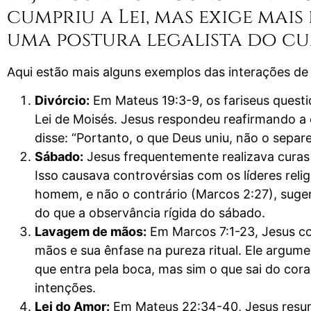
cumpriu a Lei, mas exige mai
uma postura legalista do cu
Aqui estão mais alguns exemplos das interações de
Divórcio:
Em Mateus 19:3-9, os fariseus questi
Lei de Moisés. Jesus respondeu reafirmando a
disse: “Portanto, o que Deus uniu, não o sepa
Sábado:
Jesus frequentemente realizava curas 
Isso causava controvérsias com os líderes reli
homem, e não o contrário (Marcos 2:27), suge
do que a observância rígida do sábado.
Lavagem de mãos:
Em Marcos 7:1-23, Jesus co
mãos e sua ênfase na pureza ritual. Ele argu
que entra pela boca, mas sim o que sai do cor
intenções.
Lei do Amor:
Em Mateus 22:34-40, Jesus resum