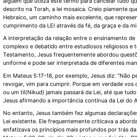
alguém que utiliza este termo para cancelar tudo 
descrito na Torah, a lei mosaica. Creio piamente
Hebraico, um caminho mais excelente, que represen
cumprimento da LEI através da fé, da graça e da mi
A interpretação da relação entre o ensinamento de
complexo e debatido entre estudiosos religiosos e
Testamento, Jesus frequentemente abordou questõe
uniforme e pode ser interpretada de diferentes man
Em Mateus 5:17-18, por exemplo, Jesus diz: “Não pe
revogar, vim para cumprir. Porque em verdade vos d
ou um til(Nikud) jamais passará da Lei, até que t
Jesus afirmando a importância contínua da Lei do 
No entanto, Jesus também fez algumas declarações
Lei existente. Ele frequentemente criticava a aborda
enfatizava os princípios mais profundos por trás d