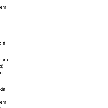
O poder da Redenção: A Graça
 em
Divina que Restaura o Coração
Humano
22 de julho de 2026
/
Entre os textos mais profundos da literatura bíblica sobre
arrependimento e restauração, o Salmo 51 ocupa uma
posição singular. Ele...
Read More
o é
para
d)
mo
 da
Deus se arrepende? A Palavra
 em
Hebraica que Resolve uma das