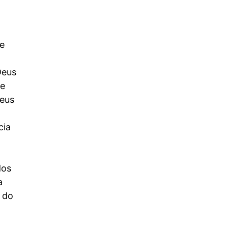
 e
Deus
Quando a morte encontra a
ue
vida: O mistério profético entre
Deus
Sião e o Mar Morto
5 de maio de 2026
/
cia
Parte 1 – Um Encontro Impossível Existe um lugar na Terra
onde a vida simplesmente não existe. No silêncio
pesado...
Read More
dos
a
 do