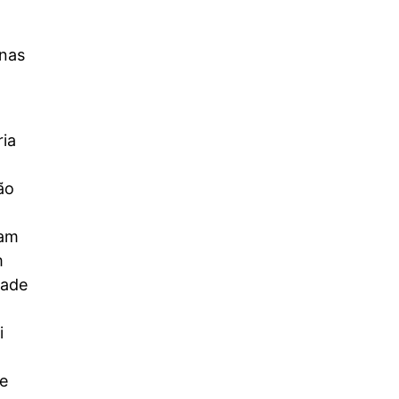
 nas
ria
ão
Prepare-se: Você pode estar em
uma guerra mesmo sem sangrar
tam
8 de maio de 2026
/
m
Um estudo bíblico profundo sobre guerras psicológicas,
dade
medo, ansiedade e fé nas Escrituras Tenho ido diversas
vezes no Vale de...
Read More
i
de