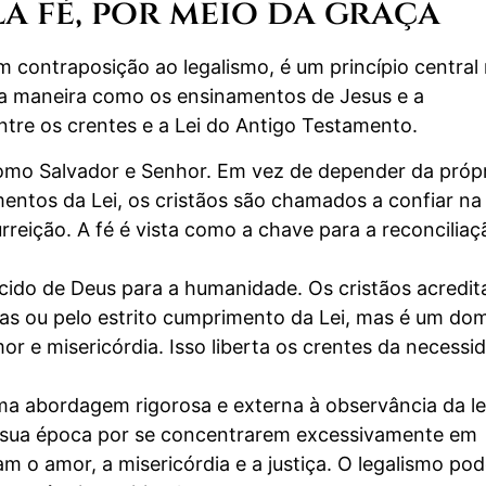
a fé, por meio da graça
m contraposição ao legalismo, é um princípio central
e a maneira como os ensinamentos de Jesus e a
tre os crentes e a Lei do Antigo Testamento.
como Salvador e Senhor. Em vez de depender da próp
ntos da Lei, os cristãos são chamados a confiar na
rreição. A fé é vista como a chave para a reconciliaç
cido de Deus para a humanidade. Os cristãos acredi
ras ou pelo estrito cumprimento da Lei, mas é um do
r e misericórdia. Isso liberta os crentes da necessi
ma abordagem rigorosa e externa à observância da le
s de sua época por se concentrarem excessivamente em
 o amor, a misericórdia e a justiça. O legalismo po