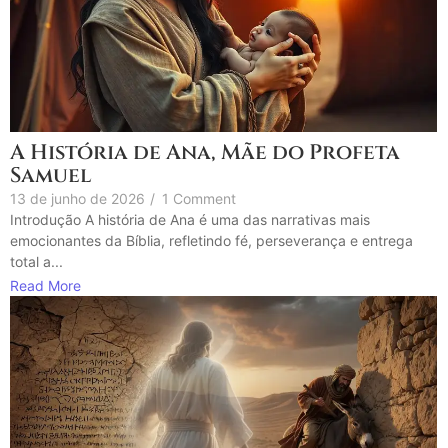
A História de Ana, Mãe do Profeta
Samuel
13 de junho de 2026
/
1 Comment
Introdução A história de Ana é uma das narrativas mais
emocionantes da Bíblia, refletindo fé, perseverança e entrega
total a...
Read More