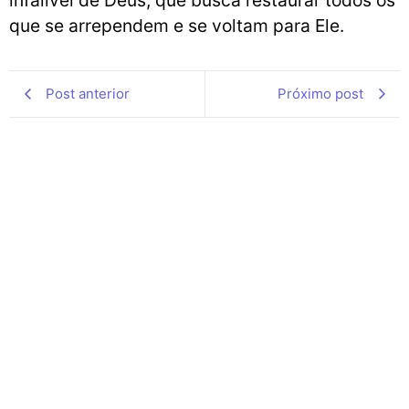
infalível de Deus, que busca restaurar todos os
que se arrependem e se voltam para Ele.
Post anterior
Próximo post
O poder da Redenção: A Graça
Divina que Restaura o Coração