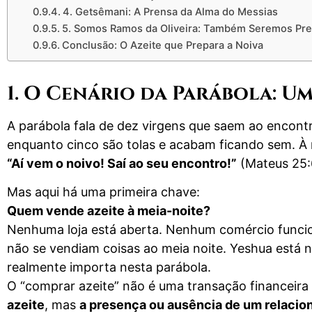
4. Getsêmani: A Prensa da Alma do Messias
5. Somos Ramos da Oliveira: Também Seremos Pr
Conclusão: O Azeite que Prepara a Noiva
1. O Cenário da Parábola: U
A parábola fala de dez virgens que saem ao encontr
enquanto cinco são tolas e acabam ficando sem. À 
“Aí vem o noivo! Saí ao seu encontro!”
(Mateus 25:
Mas aqui há uma primeira chave:
Quem vende azeite à meia-noite?
Nenhuma loja está aberta. Nenhum comércio funciona
não se vendiam coisas ao meia noite. Yeshua está n
realmente importa nesta parábola.
O “comprar azeite” não é uma transação financeira 
azeite
, mas
a presença ou ausência de um relacio