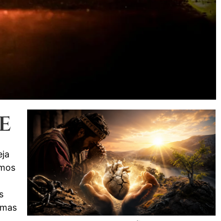
e
eja
rmos
s
 mas