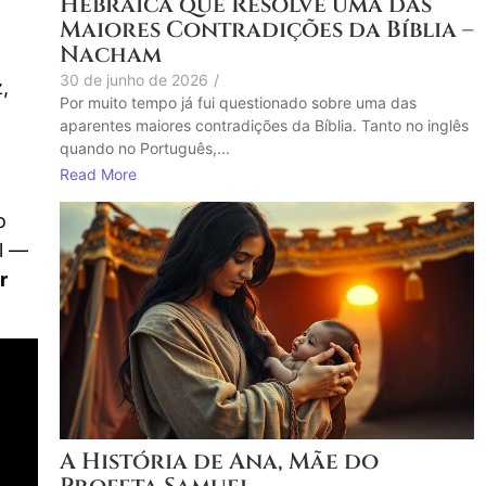
Hebraica que Resolve uma das
Maiores Contradições da Bíblia –
Nacham
30 de junho de 2026
/
,
Por muito tempo já fui questionado sobre uma das
aparentes maiores contradições da Bíblia. Tanto no inglês
quando no Português,...
Read More
o
l —
r
A História de Ana, Mãe do