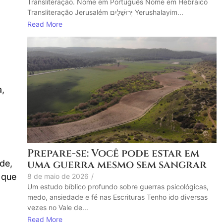
Transliteração. Nome em Português Nome em Hebraico
Transliteração Jerusalém יְרוּשָׁלַיִם Yerushalayim...
Read More
a,
Prepare-se: Você pode estar em
uma guerra mesmo sem sangrar
de,
 que
8 de maio de 2026
/
Um estudo bíblico profundo sobre guerras psicológicas,
medo, ansiedade e fé nas Escrituras Tenho ido diversas
vezes no Vale de...
Read More