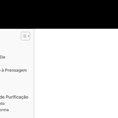
Ele
o à Prensagem
de Purificação
nto
Forma