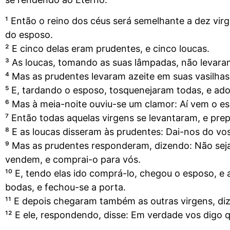
¹ Então o reino dos céus será semelhante a dez vi
do esposo.
² E cinco delas eram prudentes, e cinco loucas.
³ As loucas, tomando as suas lâmpadas, não levara
⁴ Mas as prudentes levaram azeite em suas vasilha
⁵ E, tardando o esposo, tosquenejaram todas, e a
⁶ Mas à meia-noite ouviu-se um clamor: Aí vem o es
⁷ Então todas aquelas virgens se levantaram, e pre
⁸ E as loucas disseram às prudentes: Dai-nos do v
⁹ Mas as prudentes responderam, dizendo: Não seja 
vendem, e comprai-o para vós.
¹⁰ E, tendo elas ido comprá-lo, chegou o esposo, 
bodas, e fechou-se a porta.
¹¹ E depois chegaram também as outras virgens, di
¹² E ele, respondendo, disse: Em verdade vos digo