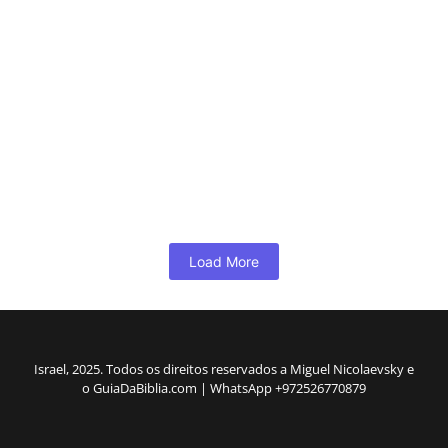
Tel Dor: Entre a promessa e a
concessão, um alerta espiritual
5 de maio de 2026
/
Tel Dor surge nas Escrituras não apenas como um ponto
geográfico, mas como um símbolo espiritual recorrente:o perigo
de conviver...
Read More
Load More
Israel, 2025. Todos os direitos reservados a Miguel Nicolaevsky e
o GuiaDaBiblia.com | WhatsApp +972526770879