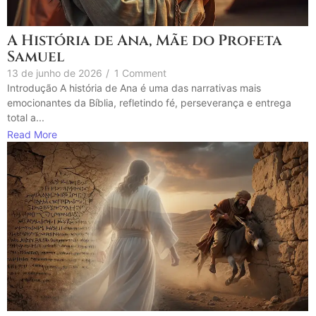
A História de Ana, Mãe do Profeta
Samuel
13 de junho de 2026
/
1 Comment
Introdução A história de Ana é uma das narrativas mais
emocionantes da Bíblia, refletindo fé, perseverança e entrega
total a...
Read More