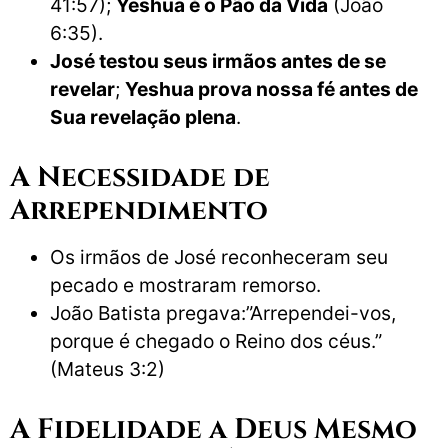
41:57);
Yeshua é o Pão da Vida
(João
6:35).
José testou seus irmãos antes de se
revelar
;
Yeshua prova nossa fé antes de
Sua revelação plena
.
A Necessidade de
Arrependimento
Os irmãos de José reconheceram seu
pecado e mostraram remorso.
João Batista pregava:”Arrependei-vos,
porque é chegado o Reino dos céus.”
(Mateus 3:2)
A Fidelidade a Deus Mesmo