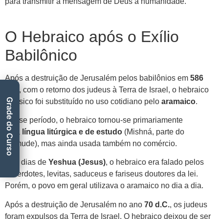
para transmitir a mensagem de Deus à humanidade.
O Hebraico após o Exílio
Babilônico
Após a destruição de Jerusalém pelos babilônios em
586
a.C.
, com o retorno dos judeus à Terra de Israel, o hebraico
Grade do Curso
clássico foi substituído no uso cotidiano pelo
aramaico
.
Nesse período, o hebraico tornou-se primariamente
uma
língua litúrgica e de estudo
(Mishná, parte do
Talmude), mas ainda usada também no comércio.
Nos dias de
Yeshua (Jesus)
, o hebraico era falado pelos
sacerdotes, levitas, saduceus e fariseus doutores da lei.
Porém, o povo em geral utilizava o aramaico no dia a dia.
Após a destruição de Jerusalém no ano
70 d.C.
, os judeus
foram expulsos da Terra de Israel. O hebraico deixou de ser