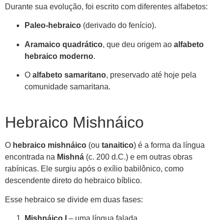
Durante sua evolução, foi escrito com diferentes alfabetos:
Paleo-hebraico
(derivado do fenício).
Aramaico quadrático
, que deu origem ao
alfabeto
hebraico moderno
.
O
alfabeto samaritano
, preservado até hoje pela
comunidade samaritana.
Hebraico Mishnáico
O
hebraico mishnáico
(ou
tanaitico
) é a forma da língua
encontrada na
Mishná
(c. 200 d.C.) e em outras obras
rabínicas. Ele surgiu após o exílio babilônico, como
descendente direto do hebraico bíblico.
Esse hebraico se divide em duas fases:
Mishnáico I
– uma língua falada.