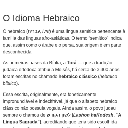
O Idioma Hebraico
O hebraico (עברית,
ivrit
) é uma língua semítica pertencente à
família das línguas afro-asiáticas. O termo “semítico” indica
que, assim como o árabe e o persa, sua origem é em parte
desconhecida.
As primeiras bases da Bíblia, a
Torá
— que a tradição
judaica ortodoxa atribui a Moisés, há cerca de 3.300 anos —
foram escritas no chamado
hebraico clássico
(
hebraico
bíblico
).
Essa escrita, originalmente, era foneticamente
impronunciável e indecifrável, já que o alfabeto hebraico
clássico não possuía vogais. Ainda assim, o povo judeu
sempre o chamou de
לשון הקודש (
Lashon haKodesh
, “A
Língua Sagrada”)
, acreditando que teria sido escolhida