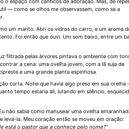
do o espaço com cânticos de adoração. Mas, de repe
sutil — como se olhos me observassem, como se a
r.
 como um manto. Abri os vidros do carro, e um aroma d
 atento. Foi então que ouvi. Um som baixo, entre um ba
luz filtrada pelas árvores pintava o ambiente com ton
ontrar a cena: uma ovelha jovem, com a lã suja de
 cipreste e uma grande planta espinhosa.
ação curta. Notei que havia algo preso em sua orelha
uanto tempo estaria ali, lutando em silêncio, esqueci
ei. Eu não sabia como manusear uma ovelha emaranhad
nde levá-la. Meu coração então se moveu em oração:
e está o pastor que a conhece pelo nome?”