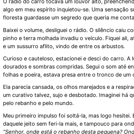
O rádio do carro tocava um louvor alto, preenchen
algo em meu espírito inquietou-se. Uma sensação 
floresta guardasse um segredo que queria me conta
Baixei o volume, desliguei o rádio. O silêncio caiu
pinho e terra molhada invadiu o veículo. Fiquei ali,
e um sussurro aflito, vindo de entre os arbustos.
Curioso e cauteloso, estacionei e desci do carro. A 
dourados e sombras compridas. Segui o som até enc
folhas e poeira, estava presa entre o tronco de um
Ela parecia cansada, os olhos marejados e a respir
um curativo talvez, sujo e desbotado. Imaginei há q
pelo rebanho e pelo mundo.
Meu primeiro impulso foi soltá-la, mas logo hesit
daquele jeito sem feri-la mais, e tampouco para o
“Senhor, onde está o rebanho desta pequena? Ond