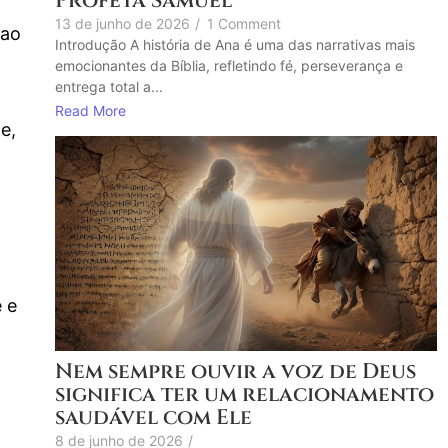
Profeta Samuel
13 de junho de 2026
/
1 Comment
 ao
Introdução A história de Ana é uma das narrativas mais
emocionantes da Bíblia, refletindo fé, perseverança e
entrega total a...
Read More
e,
 e
Nem sempre ouvir a voz de Deus
significa ter um relacionamento
saudável com Ele
8 de junho de 2026
/