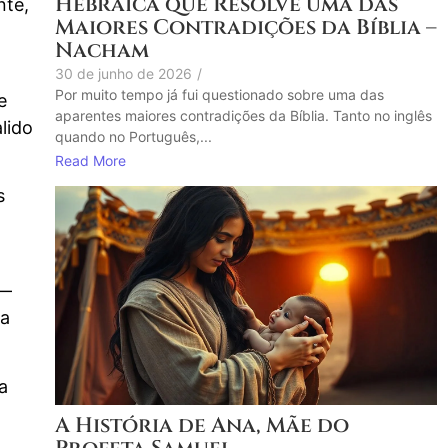
Hebraica que Resolve uma das
nte,
Maiores Contradições da Bíblia –
Nacham
30 de junho de 2026
/
Por muito tempo já fui questionado sobre uma das
e
aparentes maiores contradições da Bíblia. Tanto no inglês
lido
quando no Português,...
Read More
s
 —
da
a
A História de Ana, Mãe do