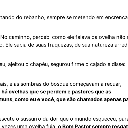
astando do rebanho, sempre se metendo em encrenca
o. No caminho, percebi como ele falava da ovelha não
 Ele sabia de suas fraquezas, de sua natureza arredi
eu, ajeitou o chapéu, segurou firme o cajado e disse:
mais, e as sombras do bosque começavam a recuar,
:
há ovelhas que se perdem e pastores que as
muns, como eu e você, que são chamados apenas p
escute o sussurro da dor que o mundo esqueceu, par
 vezes uma ovelha fuja,
o Bom Pastor sempre resgat