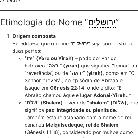
aspectos:
Etimologia do Nome “
ירושלים
”
Origem composta
Acredita-se que o nome “
ירושלים
” seja composto de
duas partes:
“ירו” (Yeru ou Yireh)
– pode derivar do
hebraico
“יראה” (yirah)
que significa “temor” ou
“reverência”, ou de
“יראה” (yireh)
, como em “O
Senhor proverá”, do episódio de Abraão e
Isaque em
Gênesis 22:14
, onde é dito: “E
Abraão chamou àquele lugar
Adonai-Yireh
…”
“שלם” (Shalem)
– vem de
“shalom” (שלום)
, que
significa
paz, integridade ou plenitude
.
Também está relacionado com o nome do rei
cananeu
Melquisedeque, rei de Shalem
(Gênesis 14:18), considerado por muitos como