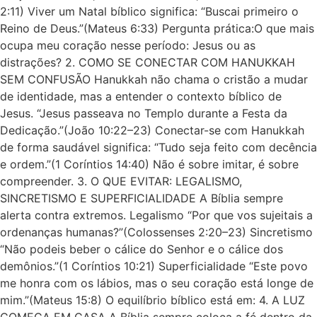
2:11) Viver um Natal bíblico significa: “Buscai primeiro o
Reino de Deus.”(Mateus 6:33) Pergunta prática:O que mais
ocupa meu coração nesse período: Jesus ou as
distrações? 2. COMO SE CONECTAR COM HANUKKAH
SEM CONFUSÃO Hanukkah não chama o cristão a mudar
de identidade, mas a entender o contexto bíblico de
Jesus. “Jesus passeava no Templo durante a Festa da
Dedicação.”(João 10:22–23) Conectar-se com Hanukkah
de forma saudável significa: “Tudo seja feito com decência
e ordem.”(1 Coríntios 14:40) Não é sobre imitar, é sobre
compreender. 3. O QUE EVITAR: LEGALISMO,
SINCRETISMO E SUPERFICIALIDADE A Bíblia sempre
alerta contra extremos. Legalismo “Por que vos sujeitais a
ordenanças humanas?”(Colossenses 2:20–23) Sincretismo
“Não podeis beber o cálice do Senhor e o cálice dos
demônios.”(1 Coríntios 10:21) Superficialidade “Este povo
me honra com os lábios, mas o seu coração está longe de
mim.”(Mateus 15:8) O equilíbrio bíblico está em: 4. A LUZ