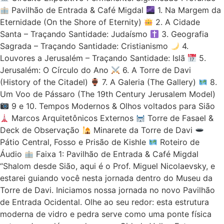
Pavilhão de Entrada & Café Migdal
1. Na Margem da
Eternidade (On the Shore of Eternity)
2. A Cidade
Santa – Traçando Santidade: Judaísmo
3. Geografia
Sagrada – Traçando Santidade: Cristianismo
4.
Louvores a Jerusalém – Traçando Santidade: Islã
5.
Jerusalém: O Círculo do Ano
6. A Torre de Davi
(History of the Citadel)
7. A Galeria (The Gallery)
8.
Um Voo de Pássaro (The 19th Century Jerusalem Model)
9 e 10. Tempos Modernos & Olhos voltados para Sião
Marcos Arquitetônicos Externos
Torre de Fasael &
Deck de Observação
Minarete da Torre de Davi
Pátio Central, Fosso e Prisão de Kishle
Roteiro de
Áudio
Faixa 1: Pavilhão de Entrada & Café Migdal
“Shalom desde Sião, aqui é o Prof. Miguel Nicolaevsky, e
estarei guiando você nesta jornada dentro do Museu da
Torre de Davi. Iniciamos nossa jornada no novo Pavilhão
de Entrada Ocidental. Olhe ao seu redor: esta estrutura
moderna de vidro e pedra serve como uma ponte física