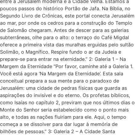
entre a Jerusalém moderna e a Cidade Velha. Estamos a
poucos passos do histórico Portão de Jafa. Na Bíblia, no
Segundo Livro de Crônicas, este portal conecta Jerusalém
ao mar, por onde os cedros para a construção do Templo
de Salomão chegaram. Antes de descer para as galerias
subterrâneas, olhe para o alto: o terraço do Café Migdal
oferece a primeira vista das muralhas erguidas pelo sultão
Solimão, o Magnífico. Respire fundo o ar da Judeia e
prepare-se para entrar na eternidade.” 2: Galeria 1 – Na
Margem da Eternidade “Por favor, caminhe até a Galeria 1.
Você está agora ‘Na Margem da Eternidade’. Esta sala
conceitual prepara a sua mente para o paradoxo de
Jerusalém: uma cidade de pedras físicas que guarda as
aspirações do invisível e do eterno. Os profetas bíblicos,
como Isaías no capítulo 2, previram que nos últimos dias o
Monte do Senhor seria estabelecido como o ponto mais
alto, e todas as nações fluiriam para ele. Aqui, o tempo
começa a se dissolver para dar lugar à memória de
bilhões de pessoas.” 3: Galeria 2 – A Cidade Santa