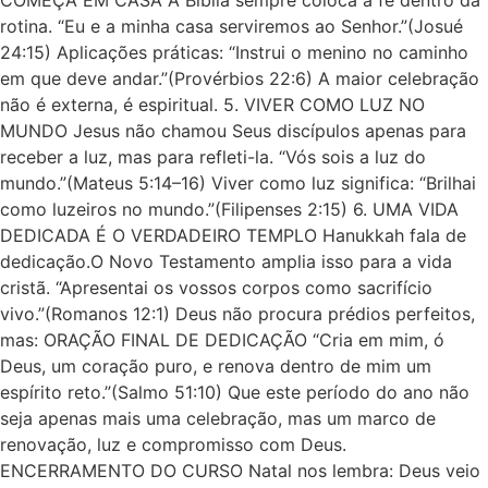
COMEÇA EM CASA A Bíblia sempre coloca a fé dentro da
rotina. “Eu e a minha casa serviremos ao Senhor.”(Josué
24:15) Aplicações práticas: “Instrui o menino no caminho
em que deve andar.”(Provérbios 22:6) A maior celebração
não é externa, é espiritual. 5. VIVER COMO LUZ NO
MUNDO Jesus não chamou Seus discípulos apenas para
receber a luz, mas para refleti-la. “Vós sois a luz do
mundo.”(Mateus 5:14–16) Viver como luz significa: “Brilhai
como luzeiros no mundo.”(Filipenses 2:15) 6. UMA VIDA
DEDICADA É O VERDADEIRO TEMPLO Hanukkah fala de
dedicação.O Novo Testamento amplia isso para a vida
cristã. “Apresentai os vossos corpos como sacrifício
vivo.”(Romanos 12:1) Deus não procura prédios perfeitos,
mas: ORAÇÃO FINAL DE DEDICAÇÃO “Cria em mim, ó
Deus, um coração puro, e renova dentro de mim um
espírito reto.”(Salmo 51:10) Que este período do ano não
seja apenas mais uma celebração, mas um marco de
renovação, luz e compromisso com Deus.
ENCERRAMENTO DO CURSO Natal nos lembra: Deus veio