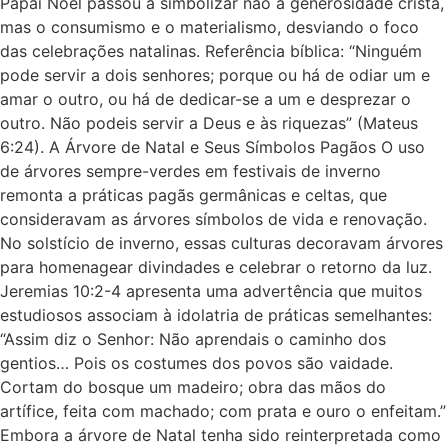
Papai Noel passou a simbolizar não a generosidade cristã,
mas o consumismo e o materialismo, desviando o foco
das celebrações natalinas. Referência bíblica: “Ninguém
pode servir a dois senhores; porque ou há de odiar um e
amar o outro, ou há de dedicar-se a um e desprezar o
outro. Não podeis servir a Deus e às riquezas” (Mateus
6:24). A Árvore de Natal e Seus Símbolos Pagãos O uso
de árvores sempre-verdes em festivais de inverno
remonta a práticas pagãs germânicas e celtas, que
consideravam as árvores símbolos de vida e renovação.
No solstício de inverno, essas culturas decoravam árvores
para homenagear divindades e celebrar o retorno da luz.
Jeremias 10:2-4 apresenta uma advertência que muitos
estudiosos associam à idolatria de práticas semelhantes:
“Assim diz o Senhor: Não aprendais o caminho dos
gentios… Pois os costumes dos povos são vaidade.
Cortam do bosque um madeiro; obra das mãos do
artífice, feita com machado; com prata e ouro o enfeitam.”
Embora a árvore de Natal tenha sido reinterpretada como