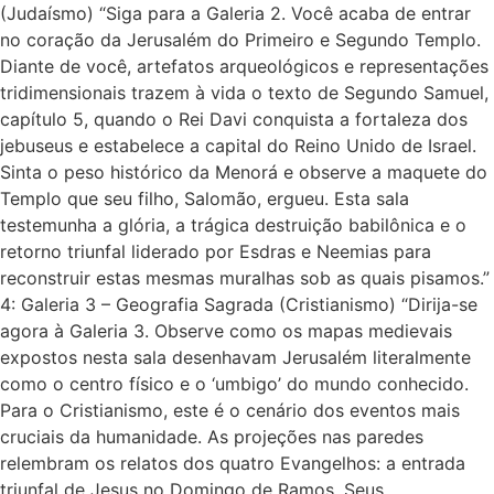
(Judaísmo) “Siga para a Galeria 2. Você acaba de entrar
no coração da Jerusalém do Primeiro e Segundo Templo.
Diante de você, artefatos arqueológicos e representações
tridimensionais trazem à vida o texto de Segundo Samuel,
capítulo 5, quando o Rei Davi conquista a fortaleza dos
jebuseus e estabelece a capital do Reino Unido de Israel.
Sinta o peso histórico da Menorá e observe a maquete do
Templo que seu filho, Salomão, ergueu. Esta sala
testemunha a glória, a trágica destruição babilônica e o
retorno triunfal liderado por Esdras e Neemias para
reconstruir estas mesmas muralhas sob as quais pisamos.”
4: Galeria 3 – Geografia Sagrada (Cristianismo) “Dirija-se
agora à Galeria 3. Observe como os mapas medievais
expostos nesta sala desenhavam Jerusalém literalmente
como o centro físico e o ‘umbigo’ do mundo conhecido.
Para o Cristianismo, este é o cenário dos eventos mais
cruciais da humanidade. As projeções nas paredes
relembram os relatos dos quatro Evangelhos: a entrada
triunfal de Jesus no Domingo de Ramos, Seus