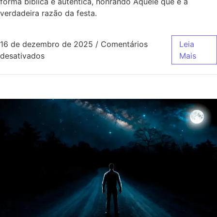
forma bíblica e autêntica, honrando Aquele que é a
verdadeira razão da festa.
16 de dezembro de 2025
/
Comentários
Leia
desativados
Mais