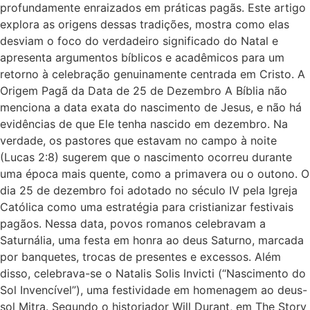
profundamente enraizados em práticas pagãs. Este artigo
explora as origens dessas tradições, mostra como elas
desviam o foco do verdadeiro significado do Natal e
apresenta argumentos bíblicos e acadêmicos para um
retorno à celebração genuinamente centrada em Cristo. A
Origem Pagã da Data de 25 de Dezembro A Bíblia não
menciona a data exata do nascimento de Jesus, e não há
evidências de que Ele tenha nascido em dezembro. Na
verdade, os pastores que estavam no campo à noite
(Lucas 2:8) sugerem que o nascimento ocorreu durante
uma época mais quente, como a primavera ou o outono. O
dia 25 de dezembro foi adotado no século IV pela Igreja
Católica como uma estratégia para cristianizar festivais
pagãos. Nessa data, povos romanos celebravam a
Saturnália, uma festa em honra ao deus Saturno, marcada
por banquetes, trocas de presentes e excessos. Além
disso, celebrava-se o Natalis Solis Invicti (“Nascimento do
Sol Invencível”), uma festividade em homenagem ao deus-
sol Mitra. Segundo o historiador Will Durant, em The Story