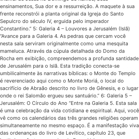
ensinamentos, Sua dor e a ressurreição. A maquete à sua
frente reconstrói a planta original da Igreja do Santo
Sepulcro do século IV, erguida pelo imperador
Constantino.” 5: Galeria 4 – Louvores a Jerusalém (Islã)
“Avance para a Galeria 4. As pedras que cercam você
nesta sala serviram originalmente como uma mesquita
mameluca. Através da cúpula detalhada do Domo da
Rocha em exibição, compreendemos a profunda santidade
de Jerusalém para o Islã. Esta tradição conecta-se
umbilicalmente às narrativas bíblicas: o Monte do Templo
é reverenciado aqui como o Monte Moriá, o local do
sacrifício de Abraão descrito no livro de Gênesis, e o lugar
onde o rei Salomão ergueu seu santuário.” 6: Galeria 5 –
Jerusalém: O Círculo do Ano “Entre na Galeria 5. Esta sala
é uma celebração da vida cotidiana e espiritual. Aqui, você
vê como os calendários das três grandes religiões operam
simultaneamente no mesmo espaço. É a manifestação viva
das ordenanças do livro de Levítico, capítulo 23, que