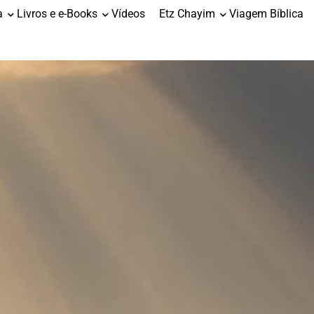
a
Livros e e-Books
Vídeos
Etz Chayim
Viagem Bíblica
s