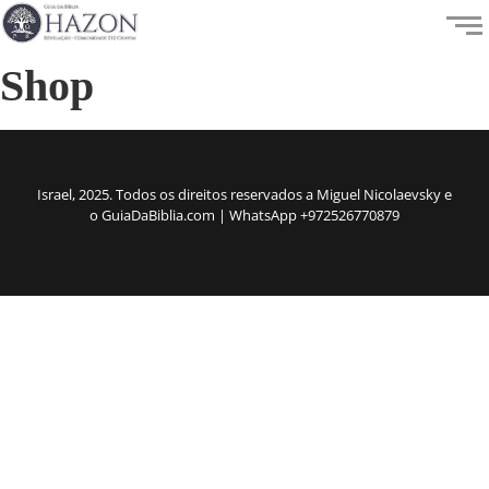
Shop
Israel, 2025. Todos os direitos reservados a Miguel Nicolaevsky e
o GuiaDaBiblia.com | WhatsApp +972526770879