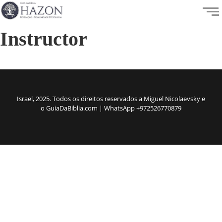
Instructor
Israel, 2025. Todos os direitos reservados a Miguel Nicolaevsky e
o GuiaDaBiblia.com | WhatsApp +972526770879