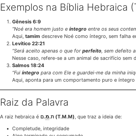
Exemplos na Bíblia Hebraica 
Gênesis 6:9
“Noé era homem justo e
íntegro
entre os seus conte
Aqui,
tamim
descreve Noé como íntegro, sem falha e
Levítico 22:21
“Será aceito apenas o que for
perfeito
, sem defeito a
Nesse caso, refere-se a um animal de sacrifício sem de
Salmos 18:24
“Fui
íntegro
para com Ele e guardei-me da minha iniq
Aqui, aponta para um comportamento puro e íntegro 
Raiz da Palavra
A raiz hebraica é
מ
ת.
.ם (T.M.M)
, que traz a ideia de:
Completude, integridade
Algo terminado ou consumado