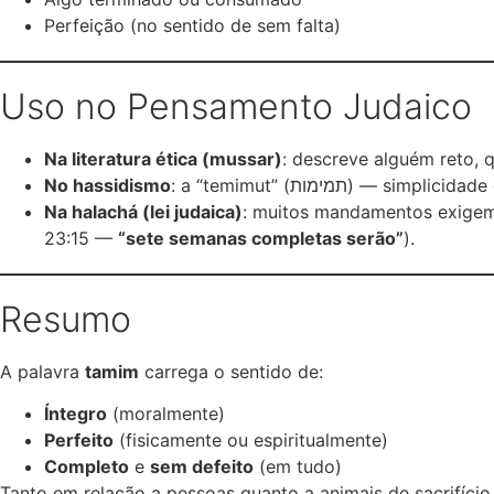
Perfeição (no sentido de sem falta)
Uso no Pensamento Judaico
Na literatura ética (mussar)
: descreve alguém reto, 
No hassidismo
: a “temimut” (מימות
Na halachá (lei judaica)
: muitos mandamentos exig
23:15 —
“sete semanas completas serão”
).
Resumo
A palavra
tamim
carrega o sentido de:
Íntegro
(moralmente)
Perfeito
(fisicamente ou espiritualmente)
Completo
e
sem defeito
(em tudo)
Tanto em relação a pessoas quanto a animais de sacrifício 