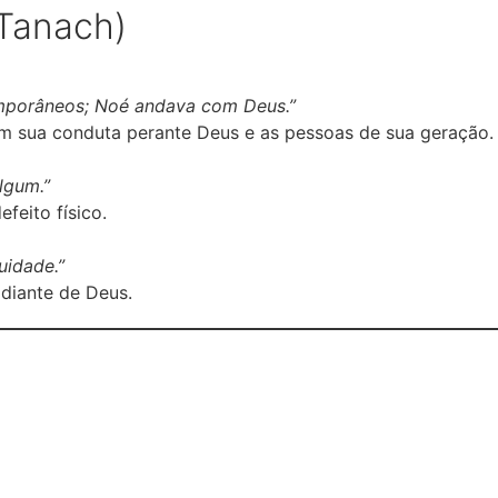
(Tanach)
mporâneos; Noé andava com Deus.”
m sua conduta perante Deus e as pessoas de sua geração.
lgum.”
feito físico.
uidade.”
diante de Deus.