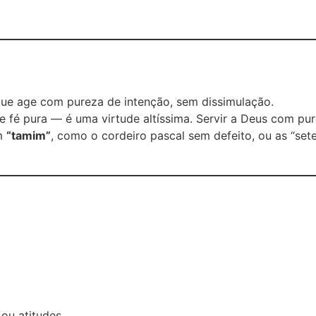
que age com pureza de intenção, sem dissimulação.
ת) — simplicidade e fé pura — é uma virtude altíssima. Servir a Deus c
em
“tamim”
, como o cordeiro pascal sem defeito, ou as “s
ou atitudes.