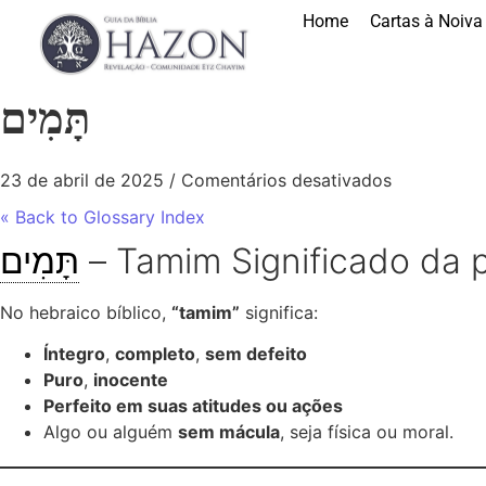
Home
Cartas à Noiva
תָּמִים
23 de abril de 2025
/
Comentários desativados
« Back to Glossary Index
תָּמִים
– Tamim Significado da p
No hebraico bíblico,
“tamim”
significa:
Íntegro
,
completo
,
sem defeito
Puro
,
inocente
Perfeito em suas atitudes ou ações
Algo ou alguém
sem mácula
, seja física ou moral.