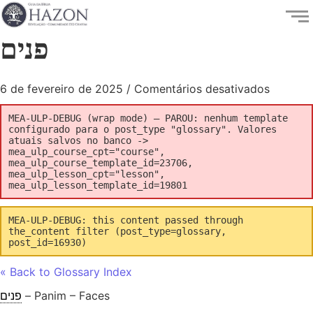
פנים
6 de fevereiro de 2025
/
Comentários desativados
MEA-ULP-DEBUG (wrap mode) — PAROU: nenhum template
configurado para o post_type "glossary". Valores
atuais salvos no banco ->
mea_ulp_course_cpt="course",
mea_ulp_course_template_id=23706,
mea_ulp_lesson_cpt="lesson",
mea_ulp_lesson_template_id=19801
MEA-ULP-DEBUG: this content passed through
the_content filter (post_type=glossary,
post_id=16930)
« Back to Glossary Index
פנים
– Panim – Faces