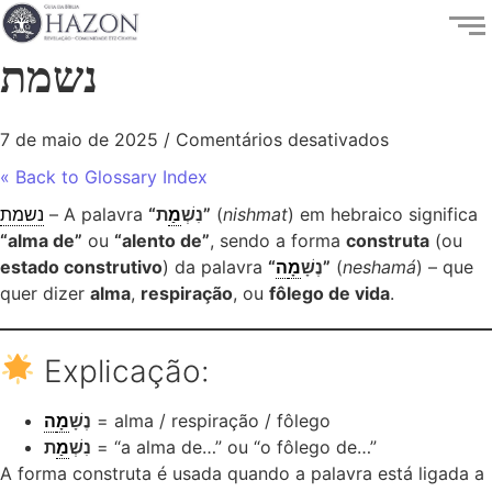
נשמת
7 de maio de 2025
/
Comentários desativados
« Back to Glossary Index
נשמת
– A palavra
מ
“נִשְׁ
ַת”
(
nishmat
) em hebraico significa
“alma de”
ou
“alento de”
, sendo a forma
construta
(ou
estado construtivo
) da palavra
ה
מ
“נֶשָׁ
”
(
neshamá
) – que
quer dizer
alma
,
respiração
, ou
fôlego de vida
.
Explicação:
ה
מ
נֶשָׁ
= alma / respiração / fôlego
ַת
מ
נִשְׁ
= “a alma de…” ou “o fôlego de…”
A forma construta é usada quando a palavra está ligada a