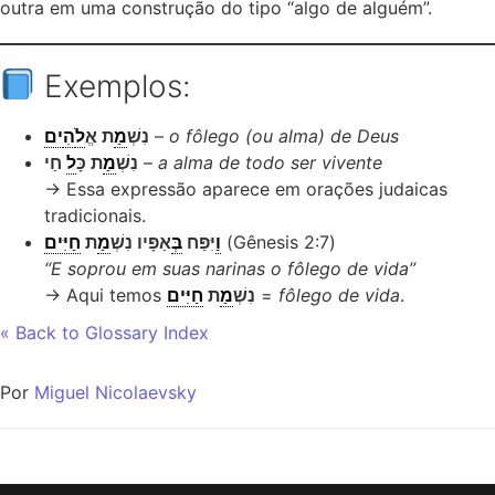
outra em uma construção do tipo “algo de alguém”.
Exemplos:
ים
ה
ל
ַת אֱ
מ
נִשְׁ
–
o fôlego (ou alma) de Deus
חַי
ל
ַת כָּ
מ
נִשְׁ
–
a alma de todo ser vivente
→ Essa expressão aparece em orações judaicas
tradicionais.
חַיִּים
ַת
מ
ְּאַפָּיו נִשְׁ
ב
ַיִּפַּח
ו
(Gênesis 2:7)
“E soprou em suas narinas o fôlego de vida”
→ Aqui temos
חַיִּים
ַת
מ
נִשְׁ
=
fôlego de vida
.
« Back to Glossary Index
Por
Miguel Nicolaevsky