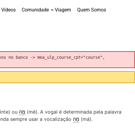
Vídeos
Comunidade
Viagem
Quem Somos
vos no banco -> mea_ulp_course_cpt="course",
inte) ou
ה
מ
(mé). A vogal é determinada pela palavra
menda sempre usar a vocalização
ה
מ
(má).