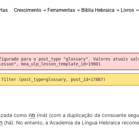
rtas
Crescimento
Ferramentas
Biblia Hebraica
Livros
figurado para o post_type "glossary". Valores atuais sal
lesson", mea_ulp_lesson_template_id=19801
 filter (post_type=glossary, post_id=17887)
alizada como
ה
מ
(má) (com a duplicação da consoante segu
ַ־ (há). No entanto, a Academia da Língua Hebraica reco
ה