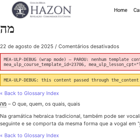
Home
Ca
מה
22 de agosto de 2025
/
Comentários desativados
MEA-ULP-DEBUG (wrap mode) — PAROU: nenhum template con
mea_ulp_course_template_id=23706, mea_ulp_lesson_cpt="
MEA-ULP-DEBUG: this content passed through the_content
« Back to Glossary Index
מה
– O que, quem, os quais, quais
Na gramática hebraica tradicional, também pode ser voc
seguinte e se comporta da mesma forma que a vogal em
« Back to Glossary Index