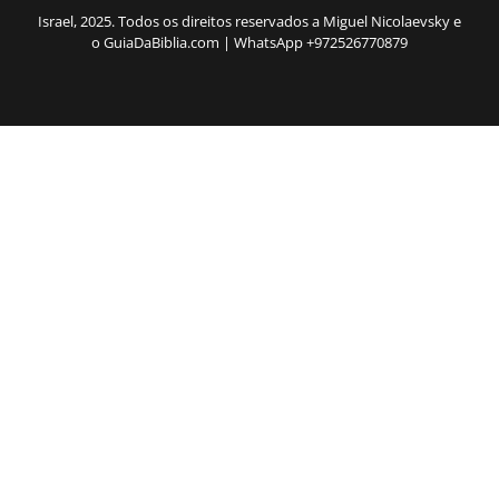
Israel, 2025. Todos os direitos reservados a Miguel Nicolaevsky e
o GuiaDaBiblia.com | WhatsApp +972526770879