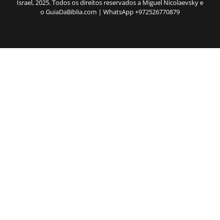
Israel, 2025. Todos os direitos reservados a Miguel Nicolaevsky e
o GuiaDaBiblia.com | WhatsApp +972526770879